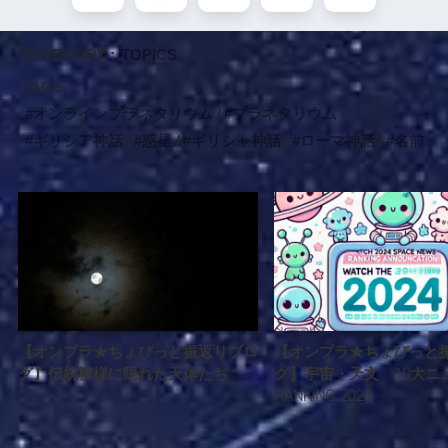
CATEGORY :
TOPICS
TAGS :
オンラインプラネタリウム
プラネタリウム
ギリシア神話
惑星
ギリシャ神話
ローマ神話
名前
【オンプラ★ちょびっと振返りブロ
【オンプラ★ちょびっと
グ】伝統模様に隠れた天体たち
グ】宇宙・天文 10大ニ
RANKING 2024