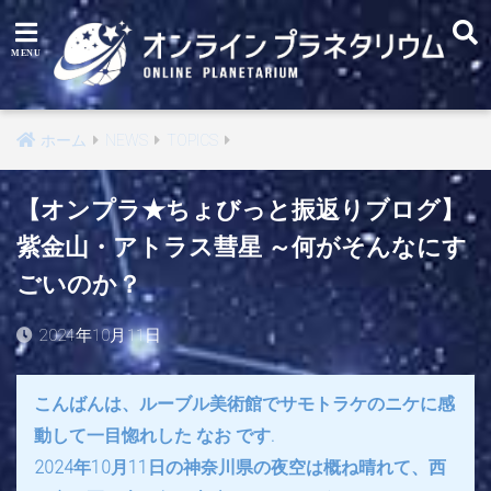
ホーム
NEWS
TOPICS
【オンプラ★ちょびっと振返りブログ】
紫金山・アトラス彗星 ～何がそんなにす
ごいのか？
2024年10月11日
こんばんは、ルーブル美術館でサモトラケのニケに感
動して一目惚れした なお です.
2024年10月11日の神奈川県の夜空は概ね晴れて、西