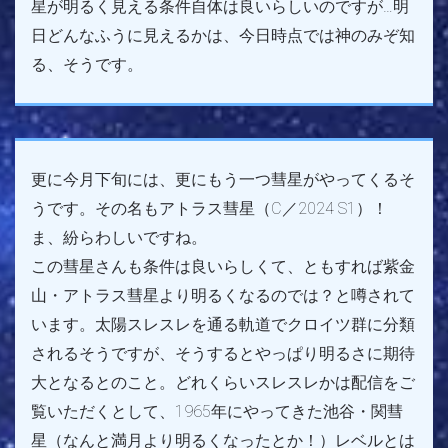
星が明るく見える条件自体は良いらしいのですが…明
日どんなふうに見えるかは、今日時点では神のみぞ知
る、そうです。
更に今月下旬には、更にもう一つ彗星がやってくるそ
うです。その名もアトラス彗星（C／2024 S1）！
ま、紛らわしいですね。
この彗星さんも条件は良いらしくて、ともすれば紫金
山・アトラス彗星より明るくなるのでは？と噂されて
います。太陽スレスレを通る軌道でクロイツ群に分類
されるそうですが、そうするとやっぱり明るさに期待
大となるとのこと。どれくらいスレスレかは配信をご
覧いただくとして、1965年にやってきた池谷・関彗
星（なんと満月より明るくなったとか！）レベルとは