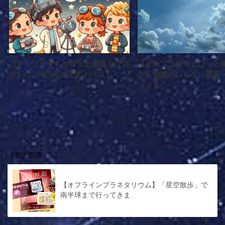
【オンプラ★ちょびっと振返りブロ
【オンプラ★ちょびっと
グ】2025年5月の天文イベント
グ】知識のいらない星座
ゾトキ
前の記事
【オフラインプラネタリウム】「星空散歩」で
南半球まで行ってきま…