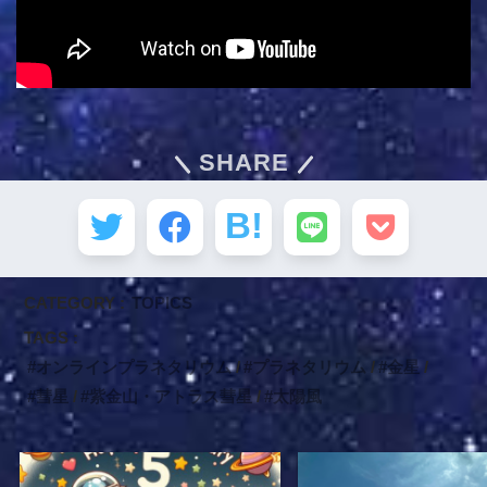
SHARE
CATEGORY :
TOPICS
TAGS :
オンラインプラネタリウム
プラネタリウム
金星
彗星
紫金山・アトラス彗星
太陽風