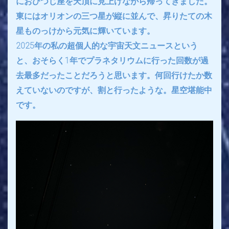
におひつじ座を天頂に見上げながら帰ってきました。
東にはオリオンの三つ星が縦に並んで、昇りたての木
星ものっけから元気に輝いています。
2025年の私の超個人的な宇宙天文ニュースという
と、おそらく1年でプラネタリウムに行った回数が過
去最多だったことだろうと思います。何回行けたか数
えていないのですが、割と行ったような。星空堪能中
です。