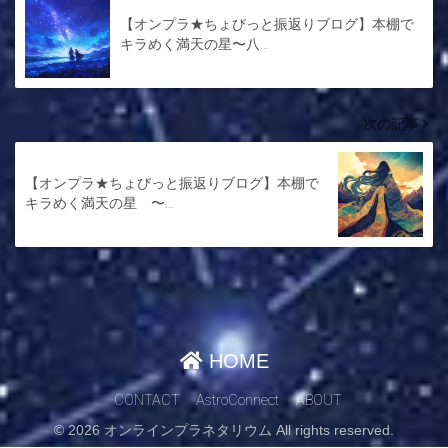
【オンプラ★ちょびっと振返りブログ】本棚で
キラめく満天の星〜八…
次の記事
【オンプラ★ちょびっと振返りブログ】本棚で
キラめく満天の星 〜…
HOME
CONTACT
AstroConnect
ABOUT
© 2026 オンラインプラネタリウム All rights reserved.