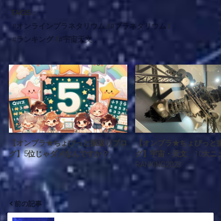
TAGS :
オンラインプラネタリウム
プラネタリウム
ランキング
宇宙天文
【オンプラ★ちょびっと振返りブロ
【オンプラ★ちょびっと
グ】5位じゃダメなんですか？
グ】宇宙・天文 10大ニ
RANKING2023
前の記事