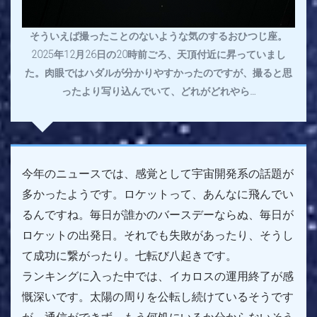
そういえば撮ったことのないような気のするおひつじ座。
2025年12月26日の20時前ごろ、天頂付近に昇っていまし
た。肉眼ではハダルが分かりやすかったのですが、撮ると思
ったより写り込んでいて、どれがどれやら…
今年のニュースでは、感覚として宇宙開発系の話題が
多かったようです。ロケットって、あんなに飛んでい
るんですね。毎日が誰かのバースデーならぬ、毎日が
ロケットの出発日。それでも失敗があったり、そうし
て成功に繋がったり。七転び八起きです。
ランキングに入った中では、イカロスの運用終了が感
慨深いです。太陽の周りを公転し続けているそうです