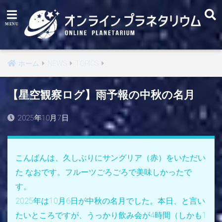
ホーム
NEWS
TOPICS
【星空観察ログ】雨予報の中秋の名月
2025年10月7日
こんばんは、久しぶりにサングリア（赤）をいただい
た なおです。フルーツごろごろで美味しかったで
す。
2025年は10月6日が中秋の名月でした。本日、と言い
たいところですが、うっかり飲み会が4時間（しかも1