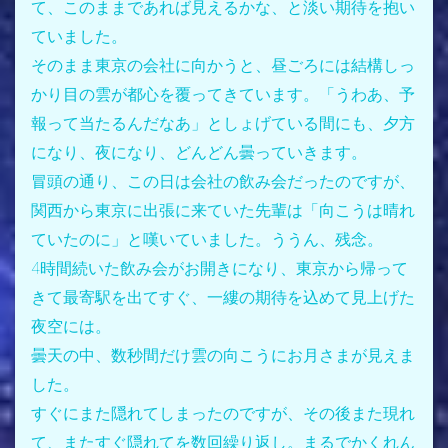
て、このままであれば見えるかな、と淡い期待を抱い
ていました。
そのまま東京の会社に向かうと、昼ごろには結構しっ
かり目の雲が都心を覆ってきています。「うわあ、予
報って当たるんだなあ」としょげている間にも、夕方
になり、夜になり、どんどん曇っていきます。
冒頭の通り、この日は会社の飲み会だったのですが、
関西から東京に出張に来ていた先輩は「向こうは晴れ
ていたのに」と嘆いていました。ううん、残念。
4時間続いた飲み会がお開きになり、東京から帰って
きて最寄駅を出てすぐ、一縷の期待を込めて見上げた
夜空には。
曇天の中、数秒間だけ雲の向こうにお月さまが見えま
した。
すぐにまた隠れてしまったのですが、その後また現れ
て、またすぐ隠れてを数回繰り返し。まるでかくれん