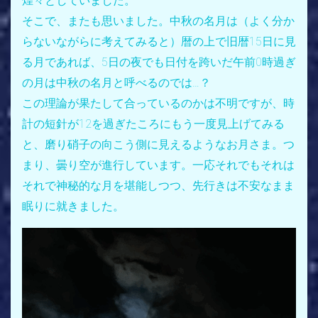
煌々としていました。
そこで、またも思いました。中秋の名月は（よく分か
らないながらに考えてみると）暦の上で旧暦15日に見
る月であれば、5日の夜でも日付を跨いだ午前0時過ぎ
の月は中秋の名月と呼べるのでは…？
この理論が果たして合っているのかは不明ですが、時
計の短針が12を過ぎたころにもう一度見上げてみる
と、磨り硝子の向こう側に見えるようなお月さま。つ
まり、曇り空が進行しています。一応それでもそれは
それで神秘的な月を堪能しつつ、先行きは不安なまま
眠りに就きました。