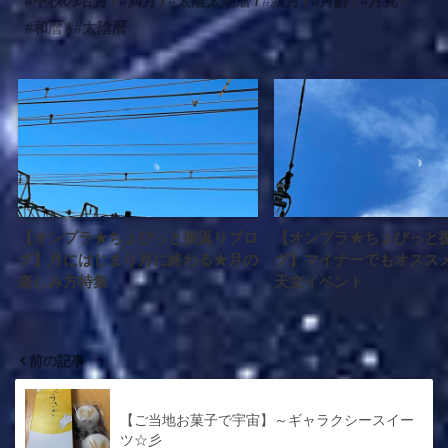
中秋の名月
満月
太陰太陽暦
新月
月齢
月見
和暦
太陰暦
【オンプラ★ちょびっと振返りブロ
【オンプラ★ちょびっと
グ】月にはじまり月に終わる★月の
グ】マイナーでもオススメ
楽しみ方特集
天文イベント
前の記事
【ご当地お菓子で宇宙】～ギャラクシースイー
ツ☆彡