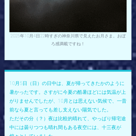
2025年10月4日22時すぎの神奈川県で見えたお月さま。おぼ
ろ感満載ですね！
10月5日（日）の日中は、夏が帰ってきたかのように
暑かったです。さすがに今夏の酷暑ほどには気温が上
がりませんでしたが、10月とは思えない気候で、一昔
前なら夏と言っても差し支えない陽気でした。
ただその分（？）夜は比較的晴れて、やっぱり帰宅途
中には曇りつつも晴れ間もある夜空には、十三夜が