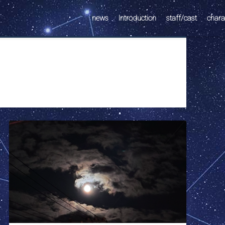
news
Introduction
staff/cast
chara