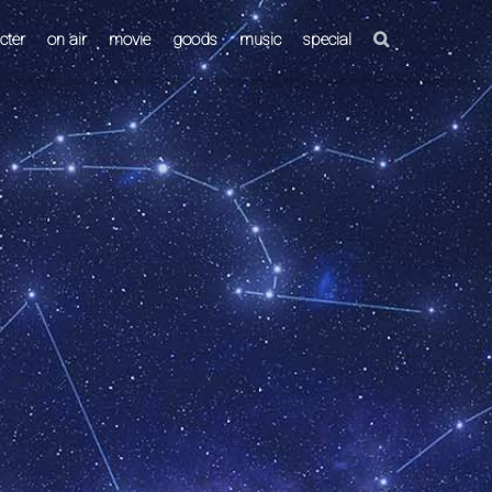
cter
on air
movie
goods
music
special