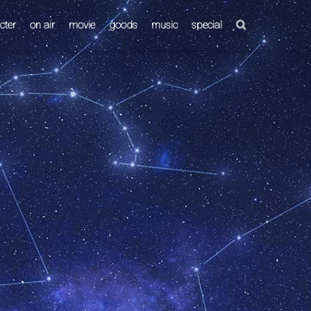
cter
on air
movie
goods
music
special