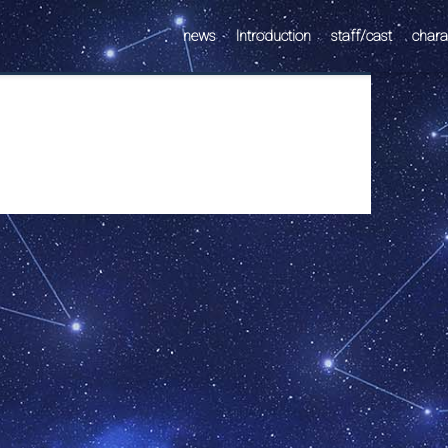
news
Introduction
staff/cast
chara