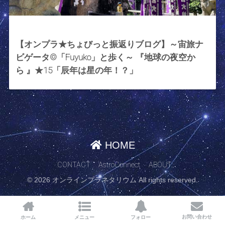
2024年1月19日
【オンプラ★ちょびっと振返りブログ】～宙旅ナ
ビゲータ©︎「Fuyuko」と歩く～ 『地球の夜空か
ら 』★15「辰年は星の年！？」
HOME
CONTACT
AstroConnect
ABOUT
© 2026 オンラインプラネタリウム All rights reserved.
お問い合わせ
ホーム
メニュー
フォロー