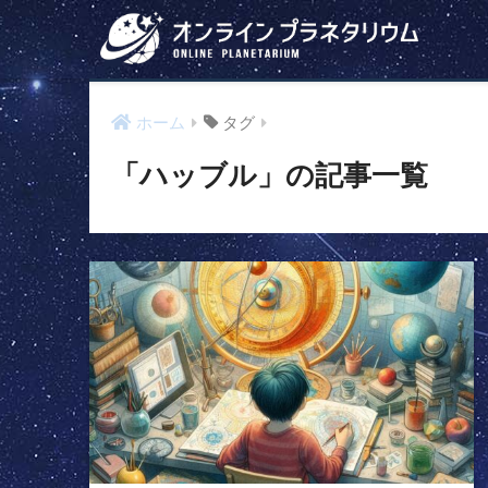
ホーム
タグ
「ハッブル」の記事一覧