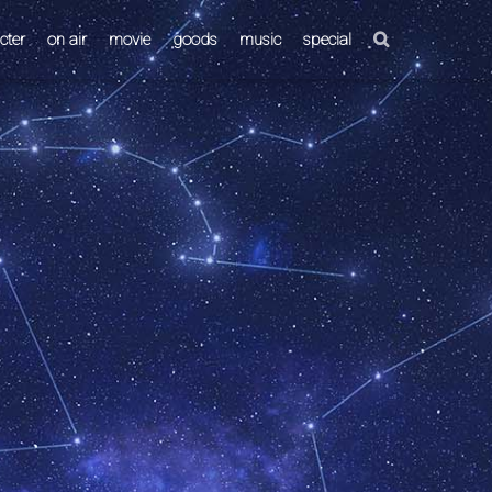
cter
on air
movie
goods
music
special