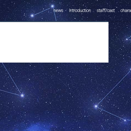
news
Introduction
staff/cast
chara