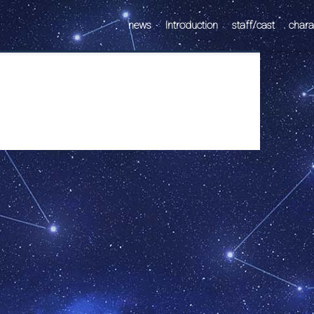
news
Introduction
staff/cast
chara