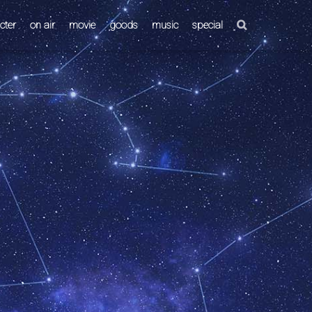
cter
on air
movie
goods
music
special