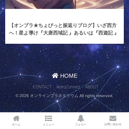
2025年8月8日
【オンプラ★ちょびっと振返りブログ】いざ西方
へ！星よ導け『大唐西域記 』あるいは『西遊記 』
HOME
CONTACT
AstroConnect
ABOUT
© 2026 オンラインプラネタリウム All rights reserved.
お問い合わせ
ホーム
メニュー
フォロー