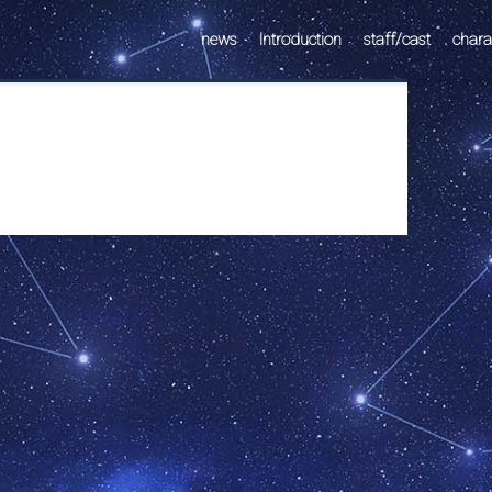
news
Introduction
staff/cast
chara