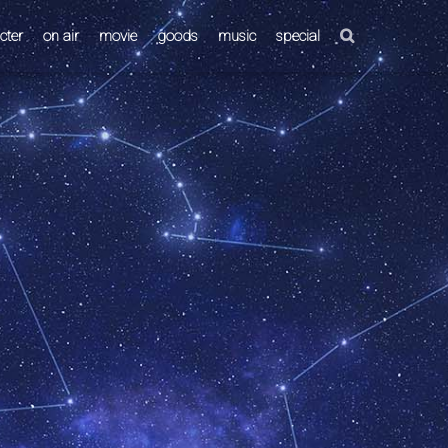
cter
on air
movie
goods
music
special