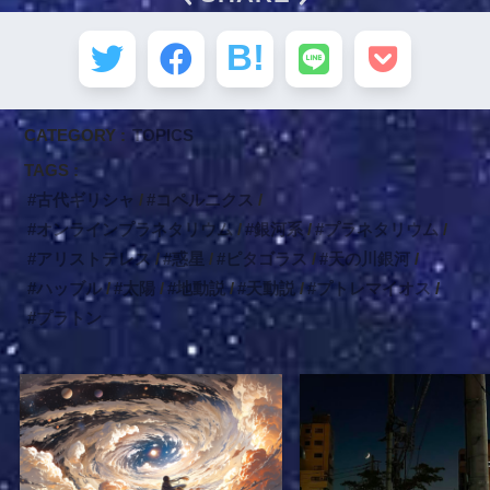
CATEGORY :
TOPICS
TAGS :
古代ギリシャ
コペルニクス
オンラインプラネタリウム
銀河系
プラネタリウム
アリストテレス
惑星
ピタゴラス
天の川銀河
ハッブル
太陽
地動説
天動説
プトレマイオス
プラトン