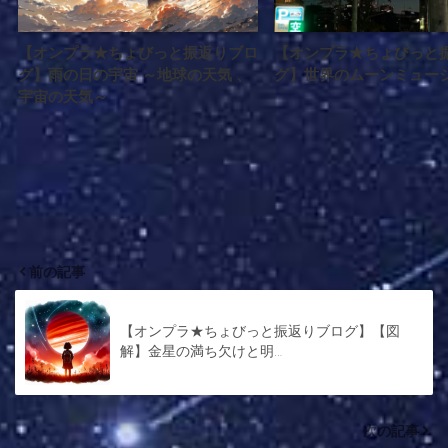
【オンプラ★ちょびっと振返りブロ
【オンプラ★ちょびっと
グ】雨の日の宇宙 ～地球の天気 、
グ】世界のムーンミュー
宇宙の天気～
前の記事
【オンプラ★ちょびっと振返りブログ】【図
解】金星の満ち欠けと明…
次の記事