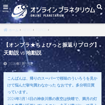
ホーム
NEWS
TOPICS
【オンプラ★ちょびっと振返りブログ】
天動説 vs 地動説
2025年3月14日
こんばんは、帰りのスーパーで桜味のういろうを見か
けて悩んだ挙句買わなかった なおです。多分明日買
っています。
2024年3月14日の神奈川県の夜空は快晴で、満月の灯