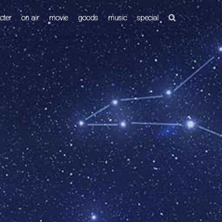
cter
on air
movie
goods
music
special