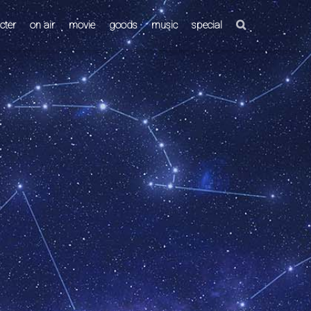
cter
on air
movie
goods
music
special