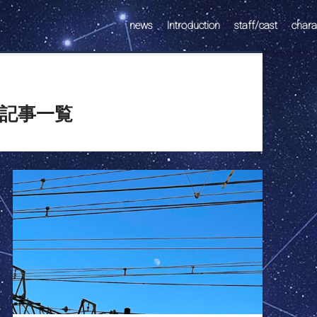
news
Introduction
staff/cast
chara
記事一覧