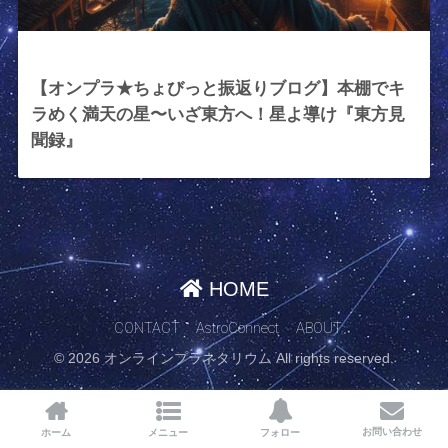
2024年2月23日
【オンプラ★ちょびっと振返りブログ】本棚でキ
ラめく満天の星〜いざ東方へ！星よ導け『東方見
聞録』
HOME
CONTACT
AstroConnect
ABOUT
© 2026 オンラインプラネタリウム All rights reserved.
お問い合わせ
ホーム
メニュー
フォロー