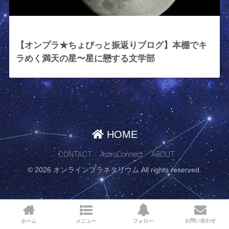
2023年10月27日
【オンプラ★ちょびっと振返りブログ】本棚でキ
ラめく満天の星〜星に戀する文学部
HOME
CONTACT
AstroConnect
ABOUT
© 2026 オンラインプラネタリウム All rights reserved.
お問い合わせ
ホーム
メニュー
フォロー