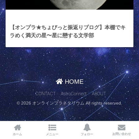
2023年10月27日
【オンプラ★ちょびっと振返りブログ】本棚でキ
ラめく満天の星〜星に戀する文学部
HOME
CONTACT
AstroConnect
ABOUT
© 2026 オンラインプラネタリウム All rights reserved.
お問い合わせ
ホーム
メニュー
フォロー