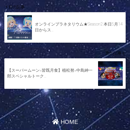
前の記事
オンラインプラネタリウム★Season2 本日5月14
日からス…
次の記事
【スーパームーン×皆既月食】植松努×中島紳一
郎スペシャルトーク…
HOME