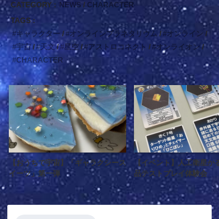
CATEGORY :
NEWS
CHARACTER
TAGS :
キャラクター
オンラインプラネタリウム
オンライン
宇宙
天文
星空
アストロコネクト
オンライオン
CHARACTER
【おうちで宇宙】「ギャラクシース
【イベント】人工衛星か
イーツ」第一弾
品テストプレイ体験会