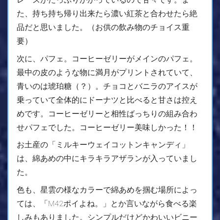
た、持ち持ち帰り出来たら濃い紅茶と合わせたら絶
品だと思いました。（お供の飲み物のチョイス重
要）
次に、パフェ。コーヒーゼリーがメインのパフェ。
最中の皮のような物に満月がプリントされていて、
青いのは琥珀糖（？）。チョコとバニラのアイスが
乗っていて全体的にドーナツと比べると甘さは控え
めです。コーヒーゼリーと相性ばっちりの組み合わ
せパフェでした。コーヒーゼリー美味しかった！！
お土産の「ミルキーウェイコットンキャンディ」
は、綿あめの中にキラキラアザランが入っていまし
た。
色も、星雲の様なカラーで綿あめを掴む場所によっ
ては、「M42ポイよね。」とか言いながら食べる楽
しみもありました。シンプルだけどかわいいビニー