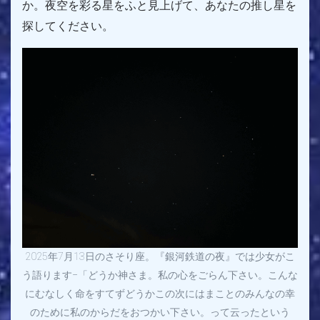
か。夜空を彩る星をふと見上げて、あなたの推し星を
探してください。
2025年7月13日のさそり座。『銀河鉄道の夜』では少女がこ
う語ります−「どうか神さま。私の心をごらん下さい。こんな
にむなしく命をすてずどうかこの次にはまことのみんなの
幸
のために私のからだをおつかい下さい。って云ったという