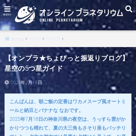
ホーム
NEWS
TOPICS
【オンプラ★ちょびっと振返りブログ】
星空の5つ星ガイド
2025年7月18日
こんばんは、朝ご飯の定番はワカメスープ風オートミ
ールと納豆とバナナな なおです。
2025年7月18日の神奈川県の夜空は、うっすら雲がか
かりつつも晴れて、夏の大三角もさそり座もバッチリ