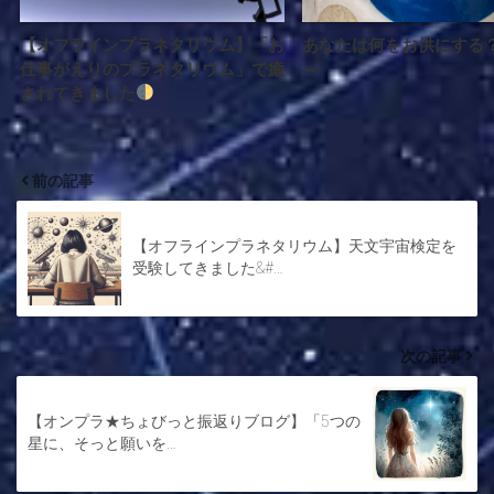
【オフラインプラネタリウム】「お
あなたは何をお供にする
仕事がえりのプラネタリウム」で癒
～
されてきました
前の記事
【オフラインプラネタリウム】天文宇宙検定を
受験してきました&#…
次の記事
【オンプラ★ちょびっと振返りブログ】「5つの
星に、そっと願いを…