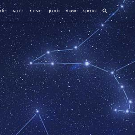
cter
on air
movie
goods
music
special