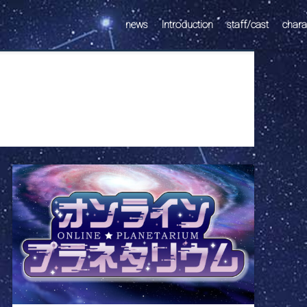
news
Introduction
staff/cast
chara