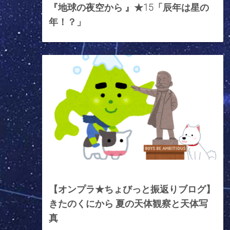
『地球の夜空から 』★15「辰年は星の
年！？」
2023年7月21日
【オンプラ★ちょびっと振返りブログ】
きたのくにから 夏の天体観察と天体写
真